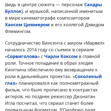
(ведь в центре сюжета — персонаж
Сандры
Буллок
), и музыкой, написанной именитым
в мире кинематографе композитором
Хансом Циммером
и его коллегой Дэвидом
Флемингом.
Сотрудничество Винсента с миром «Марвел»
началось 2014 году со съемок в сериале
«
Сорвиголова
» с
Чарли Коксом
в главной
роли. Точное попадание в образ злодея
Кингпина обеспечило ему возвращение к
роли в дальнейших проектах. «
Соколиный
глаз
» планировался как полнометражный
фильм, что было прописано в контрактах
актеров, но позднее режиссер Джонатан
Игла посчитал, что сериал станет более
правильным форматом. Д’Онофрио ради