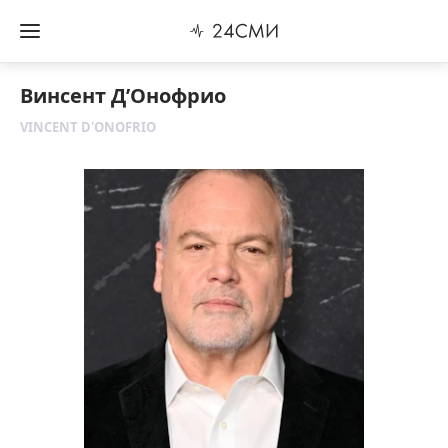
Винсент Д’Онофрио
VINCENT D'ONOFRIO