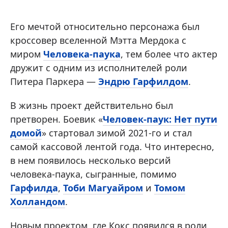
Его мечтой относительно персонажа был
кроссовер вселенной Мэтта Мердока с
миром
Человека-паука
, тем более что актер
дружит с одним из исполнителей роли
Питера Паркера —
Эндрю Гарфилдом
.
В жизнь проект действительно был
претворен. Боевик «
Человек-паук: Нет пути
домой
» стартовал зимой 2021-го и стал
самой кассовой лентой года. Что интересно,
в нем появилось несколько версий
человека-паука, сыгранные, помимо
Гарфилда
,
Тоби Магуайром
и
Томом
Холландом
.
Новым проектом, где Кокс появился в роли