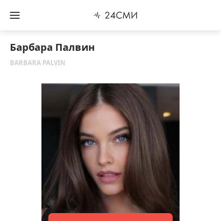
Барбара Палвин
BARBARA PALVIN