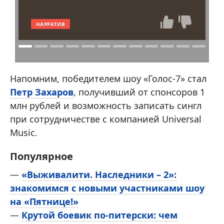
НАРРАТИВ
Напомним, победителем шоу «Голос-7» стал
Петр Захаров
, получивший от спонсоров 1
млн рублей и возможность записать сингл
при сотрудничестве с компанией Universal
Music.
Популярное
—
«Выживалити. Наследники – 2»:
знакомимся с новыми участниками шоу
на «Пятнице!»
—
Крутой боевик по-питерски: чем