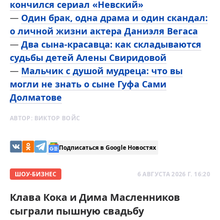
кончился сериал «Невский»
—
Один брак, одна драма и один скандал:
о личной жизни актера Даниэля Вегаса
—
Два сына-красавца: как складываются
судьбы детей Алены Свиридовой
—
Мальчик с душой мудреца: что вы
могли не знать о сыне Гуфа Сами
Долматове
АВТОР:
ВИКТОР ВОЙС
Подписаться в Google Новостях
ШОУ-БИЗНЕС
6 АВГУСТА 2026 Г. 16:20
Клава Кока и Дима Масленников
сыграли пышную свадьбу