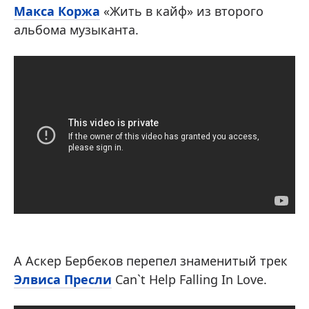
Макса Коржа
«Жить в кайф» из второго
альбома музыканта.
А Аскер Бербеков перепел знаменитый трек
Элвиса Пресли
Can`t Help Falling In Love.