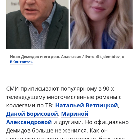
Иван Демидов и его дочь Анастасия / Фото: @i._demidov, «
ВКонтакте»
СМИ приписывают популярному в 90-х
телеведущему многочисленные романы с
коллегами по ТВ:
Натальей Ветлицкой
,
Даной Борисовой
,
Мариной
Александровой
и другими. Но официально
Демидов больше не женился. Как он
признался в одном из интервью, большую