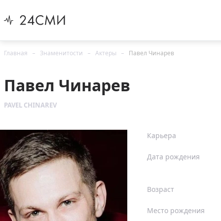
Главная
Знаменитости
Актеры
Павел Чинарев
Павел Чинарев
PAVEL CHINAREV
Карьера
Дата рождения
Возраст
Место рождения