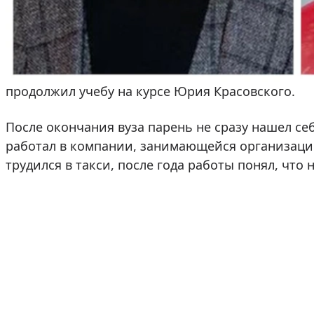
После окончания школы Чинарев поступил в Сан
академию театрального искусства. Учился на ку
и подарившего стране не одну звезду кинематог
академического отпуска, во время которого Па
продолжил учебу на курсе Юрия Красовского.
После окончания вуза парень не сразу нашел себ
работал в компании, занимающейся организаци
трудился в такси, после года работы понял, чт