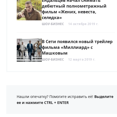
Ендальцев начал снимать
дебютный полнометражный
фильм «Жених, невеста,
селедка»
ШОУ-БИЗНЕС
14 октября 2019 г.
В Сети появился новый трейлер
фильма «Миллиард» с
Машковым
ШОУ-БИЗНЕС
12 марта 2019 г.
Нашли опечатку? Помогите исправить её!
Выделите
ее и нажмите CTRL + ENTER