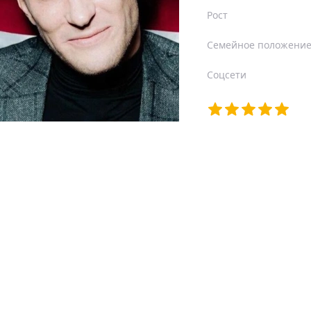
Рост
Семейное положени
Соцсети