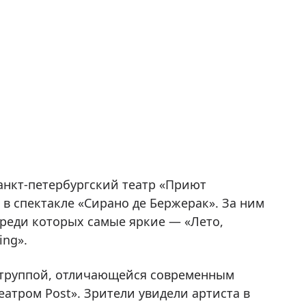
анкт-петербургский театр «Приют
 в спектакле «Сирано де Бержерак». За ним
среди которых самые яркие — «Лето,
ing».
й труппой, отличающейся современным
атром Post». Зрители увидели артиста в