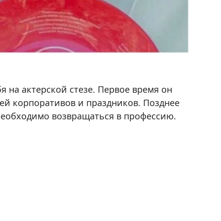
кт-Петербургскую государственную
рсе знаменитого
Льва Додина
, открывшего
рафа и сцены. После четвертого курса и
вел решил освоить профессию бармена, он
я на актерской стезе. Первое время он
ей корпоративов и праздников. Позднее
о необходимо возвращаться в профессию.