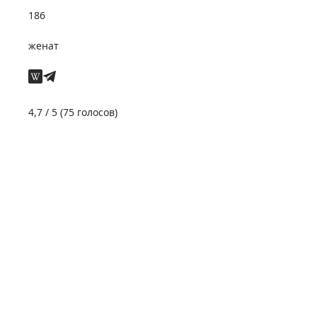
186
е
женат
4,7
/ 5 (
75
голосов)