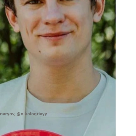
aryov, @n.kologrivyy