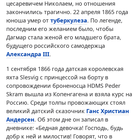
цесаревичем Николаем, но отношения
закончились трагично. 22 апреля 1865 года
юноша умер от
туберкулеза
. По легенде,
последним его желанием было, чтобы
Дагмар стала женой его младшего брата,
будущего российского самодержца
Александра III
.
1 сентября 1866 года датская королевская
яхта Slesvig с принцессой на борту в
сопровождении броненосца HDMS Peder
Skram вышла из Копенгагена и взяла курс на
Россию. Среди толпы провожающих стоял
великий датский сказочник
Ганс Христиан
Андерсен
. Об этом дне он записал в
дневнике: «Бедная девочка! Господь, будь
добр к ней и милостив! Говорят, что в