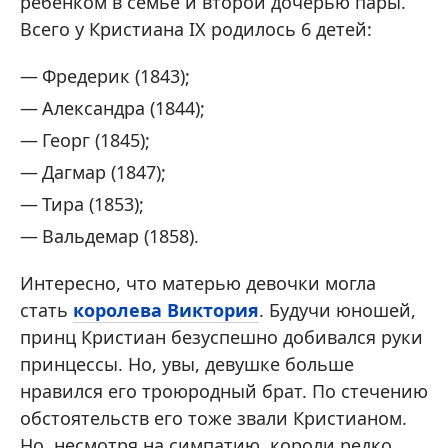
ребенком в семье и второй дочерью пары.
Всего у Кристиана IX родилось 6 детей:
Фредерик (1843);
Александра (1844);
Георг (1845);
Дагмар (1847);
Тира (1853);
Вальдемар (1858).
Интересно, что матерью девочки могла
стать
королева Виктория
. Будучи юношей,
принц Кристиан безуспешно добивался руки
принцессы. Но, увы, девушке больше
нравился его троюродный брат. По стечению
обстоятельств его тоже звали Кристианом.
Но, несмотря на симпатию, короли редко