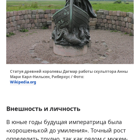
Статуя древней королевы Дагмар работы скульптора Анны
Мари Карл-Нильсен, Риберхус / Фото:
Wikipedia.org
Внешность и личность
В юные годы будущая императрица была
«хорошенькой до умиления». Точный рост
определить трудно, так как рядом с мужем-