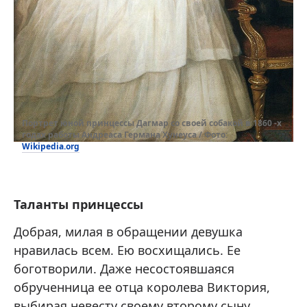
Портрет юной принцессы Дагмар со своей собакой в ​​1860 -х
годах работы Андреаса Германа Хунеуса / Фото:
Wikipedia.org
Таланты принцессы
Добрая, милая в обращении девушка
нравилась всем. Ею восхищались. Ее
боготворили. Даже несостоявшаяся
обрученница ее отца королева Виктория,
выбирая невесту своему второму сыну