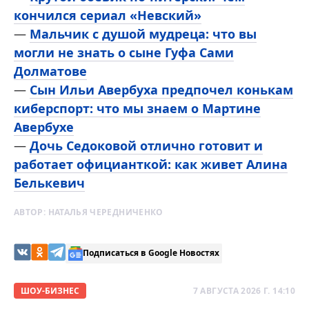
кончился сериал «Невский»
—
Мальчик с душой мудреца: что вы
могли не знать о сыне Гуфа Сами
Долматове
—
Сын Ильи Авербуха предпочел конькам
киберспорт: что мы знаем о Мартине
Авербухе
—
Дочь Седоковой отлично готовит и
работает официанткой: как живет Алина
Белькевич
АВТОР:
НАТАЛЬЯ ЧЕРЕДНИЧЕНКО
Подписаться в Google Новостях
ШОУ-БИЗНЕС
7 АВГУСТА 2026 Г. 14:10