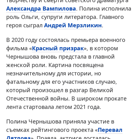
творчеству и смерти советского драматурга
Александра Вампилова
. Полина исполнила
роль Ольги, супруги литератора. Главного
героя сыграл
Андрей Мерзликин
.
В 2020 году состоялась премьера военного
фильма «
Красный призрак
», в котором
Чернышова вновь предстала в главной
женской роли. Картина посвящена
незначительному для истории, но
фатальному для его участников случаю,
который произошел в разгар Великой
Отечественной войны. В широком прокате
лента стартовала летом 2021 года.
Полина Чернышова приняла участие в
съемках рейтингового проекта «
Перевал
Дятлова
». Правда, актрисе досталась