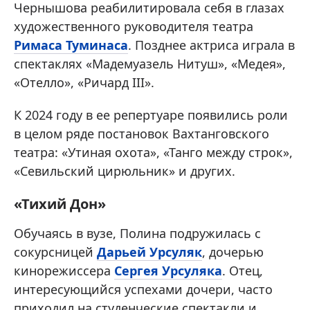
Чернышова реабилитировала себя в глазах
художественного руководителя театра
Римаса Туминаса
. Позднее актриса играла в
спектаклях «Мадемуазель Нитуш», «Медея»,
«Отелло», «Ричард III».
К 2024 году в ее репертуаре появились роли
в целом ряде постановок Вахтанговского
театра: «Утиная охота», «Танго между строк»,
«Севильский цирюльник» и других.
«Тихий Дон»
Обучаясь в вузе, Полина подружилась с
сокурсницей
Дарьей Урсуляк
, дочерью
кинорежиссера
Сергея Урсуляка
. Отец,
интересующийся успехами дочери, часто
приходил на студенческие спектакли и