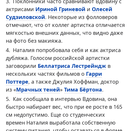
Поклонники часто сравнивают Вдовину с
актрисами
Ириной Гриневой
и
Олесей
Судзиловской
. Некоторые из фолловеров
отмечают, что от коллег артистка отличается
мягкостью внешних данных, что видно даже
на фото без макияжа.
Наталия попробовала себя и как актриса
дубляжа. Голосом российской артистки
заговорили
Беллатриса Лестрейндж
в
нескольких частях фильмов о
Гарри
Поттере
, а также Джулия Хоффман, доктор
из «
Мрачных теней
»
Тима Бёртона
.
Как сообщала в интервью Вдовина, она
быстро набирает вес, что при ее росте в 165
см недопустимо. Еще со студенческих
времен Наталия выработала собственную
систему питания, чтобы оставаться в форме.