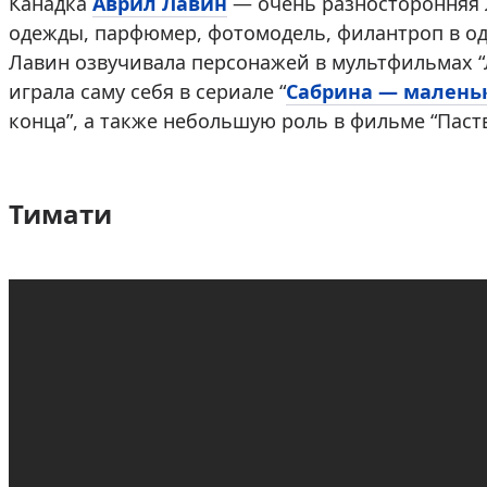
Канадка
Аврил Лавин
— очень разносторонняя 
одежды, парфюмер, фотомодель, филантроп в одн
Лавин озвучивала персонажей в мультфильмах “Л
играла саму себя в сериале “
Сабрина — малень
конца”, а также небольшую роль в фильме “Паств
Тимати