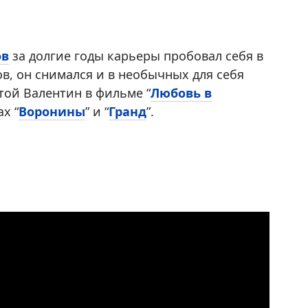
ов
за долгие годы карьеры пробовал себя в
ов, он снимался и в необычных для себя
той Валентин в фильме “
Любовь в
ах “
Воронины
” и “
Гранд
”.