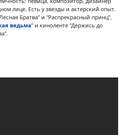
личность: певица, композитор, дизайнер
ом лице. Есть у звезды и актерский опыт.
есная Братва” и “Распрекрасный принц”,
кая ведьма
” и киноленте “Держись до
а”.