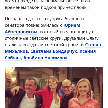
хотят походить на знаменитостей, и со
временем такой подход принес плоды.
Незадолго до этого супруга бывшего
сенатора познакомилась с
Юрием
Айзеншписом
, который ввел женщину в
столичные светские круги. Друзьями Ольги
стали завсегдатаи светской хроники
Степан
Михалков
,
Светлана Бондарчук
,
Ксения
Собчак
,
Альбина Назимова
.