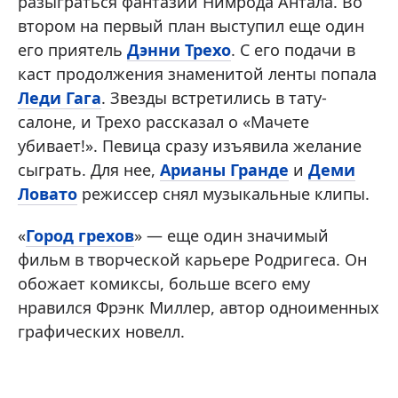
разыграться фантазии Нимрода Антала. Во
втором на первый план выступил еще один
его приятель
Дэнни Трехо
. С его подачи в
каст продолжения знаменитой ленты попала
Леди Гага
. Звезды встретились в тату-
салоне, и Трехо рассказал о «Мачете
убивает!». Певица сразу изъявила желание
сыграть. Для нее,
Арианы Гранде
и
Деми
Ловато
режиссер снял музыкальные клипы.
«
Город грехов
» — еще один значимый
фильм в творческой карьере Родригеса. Он
обожает комиксы, больше всего ему
нравился Фрэнк Миллер, автор одноименных
графических новелл.