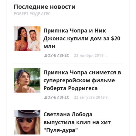
Последние новости
РОБЕРТ РОДРИГЕС
Приянка Чопра и Ник
Джонас купили дом за $20
млн
ШОУ-БИЗНЕС
22 ноября 2019 г.
Приянка Чопра снимется в
супергеройском фильме
Роберта Родригеса
ШОУ-БИЗНЕС
22 августа 2019 г.
Светлана Лобода
выпустила клип на хит
"Пуля-дура"