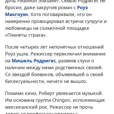
дочь Рианнон Элизабет. Семью Родригес не
бросил, даже закрутив роман с
Роуз
Макгоуэн
. Хотя поговаривали, что он
намеренно провоцировал встречи супруги и
любовницы на съемочной площадке
«Планеты страха».
После четырех лет непонятных отношений
Роуз ушла. Режиссер переключил внимание
на
Мишель Родригес
, развеяв слухи о
наличии между ними родственных связей.
Со звездой боевиков, объявившей о своей
бисексуальности, ничего не вышло.
Помимо кино, Роберт увлекается музыкой.
Им основана группа Chingon, исполняющая
мексиканский рок. Режиссер не прочь
делиться профессионализмом с