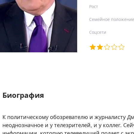
Рост
Семейное положени
Соцсети
Биография
К политическому обозревателю и журналисту Д
неоднозначное и у телезрителей, и у коллег. С
информации, которую телеведущий подает с экр