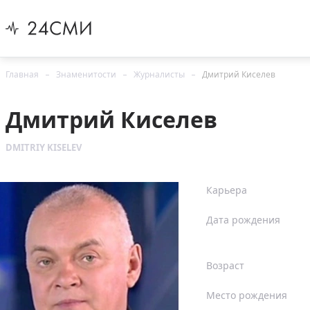
Главная
Знаменитости
Журналисты
Дмитрий Киселев
Дмитрий Киселев
DMITRIY KISELEV
Карьера
Дата рождения
Возраст
Место рождения