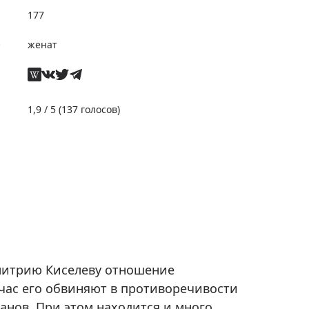
177
е
женат
1,9
/ 5 (
137
голосов)
митрию Киселеву отношение
ейчас его обвиняют в противоречивости
анов. При этом находится и много