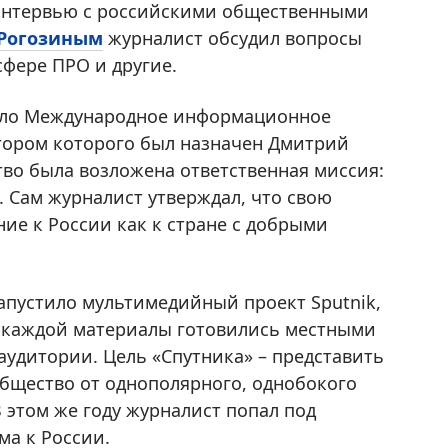
 интервью с российскими общественными
Рогозиным
журналист обсудил вопросы
сфере ПРО и другие.
никло Международное информационное
ктором которого был назначен Дмитрий
тво была возложена ответственная миссия:
 Сам журналист утверждал, что свою
ние к России как к стране с добрыми
запустило мультимедийный проект Sputnik,
 В каждой материалы готовились местными
аудитории. Цель «Спутника» – представить
общество от однополярного, однобокого
 этом же году журналист попал под
а к России.