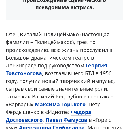
происхождение сценического
псевдонима актриса.
Отец Виталий Полицеймако (настоящая
фамилия – Полицеймакос), грек по
происхождению, всю жизнь прослужил в
Большом драматическом театре в
Ленинграде под руководством
Георгия
Товстоногова
, возглавившего БТД в 1956
году, получил новый творческий импульс,
сыграв свои самые значительные роли,
такие как Василий Редозубов в спектакле
«Варвары»
Максима Горького
, Петр
Фердыщенко в «Идиоте»
Федора
Достоевского
,
Павел Фамусов
в «Горе от
ума»
Александра Грибоедова
. Мать Евгения