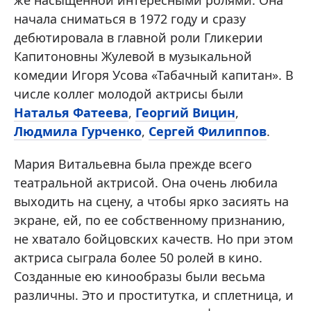
же насыщенной интересными ролями. Она
начала сниматься в 1972 году и сразу
дебютировала в главной роли Гликерии
Капитоновны Жулевой в музыкальной
комедии Игоря Усова «Табачный капитан». В
числе коллег молодой актрисы были
Наталья Фатеева
,
Георгий Вицин
,
Людмила Гурченко
,
Сергей Филиппов
.
Мария Витальевна была прежде всего
театральной актрисой. Она очень любила
выходить на сцену, а чтобы ярко засиять на
экране, ей, по ее собственному признанию,
не хватало бойцовских качеств. Но при этом
актриса сыграла более 50 ролей в кино.
Созданные ею кинообразы были весьма
различны. Это и проститутка, и сплетница, и