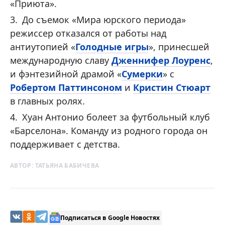
«Приюта».
До съемок «Мира юрского периода»
режиссер отказался от работы над
антиутопией «
Голодные игры
», принесшей
международную славу
Дженнифер Лоуренс
,
и фэнтезийной драмой «
Сумерки
» с
Робертом Паттинсоном
и
Кристин Стюарт
в главных ролях.
Хуан Антонио болеет за футбольный клуб
«Барселона». Команду из родного города он
поддерживает с детства.
АВТОР:
ТАТЬЯНА БАБИЧЕВА
Подписаться в Google Новостях