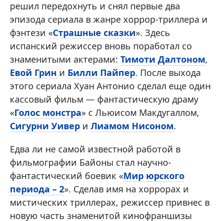
решил передохнуть и снял первые два
эпизода сериала в жанре хоррор-триллера и
фэнтези «
Страшные сказки
». Здесь
испанский режиссер вновь поработал со
знаменитыми актерами:
Тимоти Далтоном
,
Евой Грин
и
Билли Пайпер
. После выхода
этого сериала Хуан Антонио сделал еще один
кассовый фильм — фантастическую драму
«
Голос монстра
» с Льюисом Макдугаллом,
Сигурни Уивер
и
Лиамом Нисоном
.
Едва ли не самой известной работой в
фильмографии Байоны стал научно-
фантастический боевик «
Мир юрского
периода – 2
». Сделав имя на хоррорах и
мистических триллерах, режиссер привнес в
новую часть знаменитой кинофраншизы