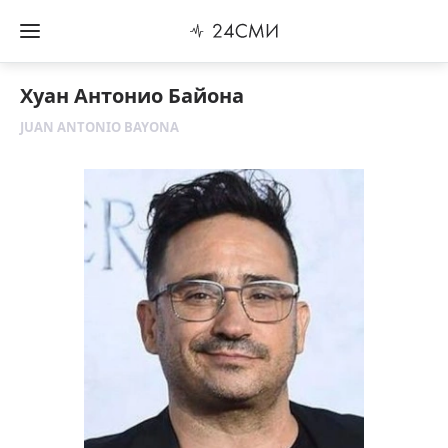
Хуан Антонио Байона
JUAN ANTONIO BAYONA