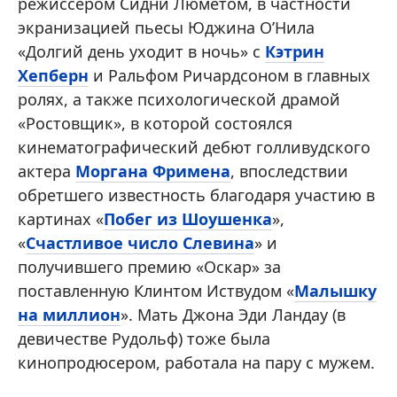
режиссером Сидни Люметом, в частности
экранизацией пьесы Юджина О’Нила
«Долгий день уходит в ночь» с
Кэтрин
Хепберн
и Ральфом Ричардсоном в главных
ролях, а также психологической драмой
«Ростовщик», в которой состоялся
кинематографический дебют голливудского
актера
Моргана Фримена
, впоследствии
обретшего известность благодаря участию в
картинах «
Побег из Шоушенка
»,
«
Счастливое число Слевина
» и
получившего премию «Оскар» за
поставленную Клинтом Иствудом «
Малышку
на миллион
». Мать Джона Эди Ландау (в
девичестве Рудольф) тоже была
кинопродюсером, работала на пару с мужем.