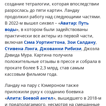
создание тетралогии, которая впоследствии
разрослась до пяти картин. Ландау
продолжил работу над следующими частями.
В 2022-м вышел сиквел – «
Аватар: Путь
воды
», в котором были задействованы
практически все актеры из первой части,
включая
Сэма Уортингтона
,
Зои Салдану
,
Стивена Лэнга
,
Джованни Рибизи
, Джоэла
Дэвида Мура. Картина получила
положительные отзывы в прессе и собрала в
прокате более $ 2,3 млрд, став самым
кассовым фильмом года.
Ландау на пару с Кэмероном также
приложили руку к созданию боевика
«
Алита: Боевой ангел
», вышедшего в 2018-м
и предполагаемого, несмотря на смешанные