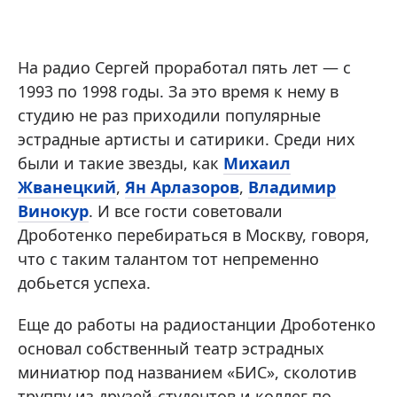
На радио Сергей проработал пять лет — с
1993 по 1998 годы. За это время к нему в
студию не раз приходили популярные
эстрадные артисты и сатирики. Среди них
были и такие звезды, как
Михаил
Жванецкий
,
Ян Арлазоров
,
Владимир
Винокур
. И все гости советовали
Дроботенко перебираться в Москву, говоря,
что с таким талантом тот непременно
добьется успеха.
Еще до работы на радиостанции Дроботенко
основал собственный театр эстрадных
миниатюр под названием «БИС», сколотив
труппу из друзей-студентов и коллег по