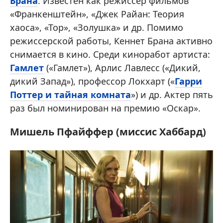
Брана
. Известен как режиссер фильмов
«Франкенштейн», «Джек Райан: Теория
хаоса», «Тор», «Золушка» и др. Помимо
режиссерской работы, Кеннет Брана активно
снимается в кино. Среди киноработ артиста:
Гамлет
(«Гамлет»), Арлис Лавлесс («Дикий,
дикий Запад»), профессор Локхарт («
Гарри
Поттер и тайная комната
») и др. Актер пять
раз был номинирован на премию «Оскар».
Мишель Пфайффер (миссис Хаббард)