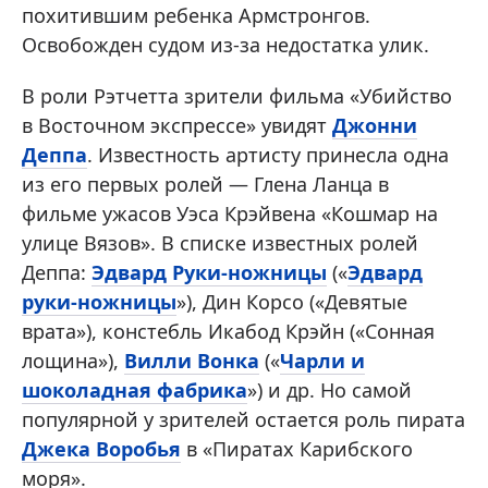
похитившим ребенка Армстронгов.
Освобожден судом из-за недостатка улик.
В роли Рэтчетта зрители фильма «Убийство
в Восточном экспрессе» увидят
Джонни
Деппа
. Известность артисту принесла одна
из его первых ролей — Глена Ланца в
фильме ужасов Уэса Крэйвена «Кошмар на
улице Вязов». В списке известных ролей
Деппа:
Эдвард Руки-ножницы
(«
Эдвард
руки-ножницы
»), Дин Корсо («Девятые
врата»), констебль Икабод Крэйн («Сонная
лощина»),
Вилли Вонка
(«
Чарли и
шоколадная фабрика
») и др. Но самой
популярной у зрителей остается роль пирата
Джека Воробья
в «Пиратах Карибского
моря».