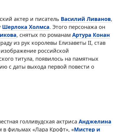
йский актер и писатель
Василий Ливанов
,
у
Шерлока Холмса
. Этого персонажа он
икова
, снятых по романам
Артура Конан
раду из рук королевы Елизаветы II, став
д изображение российской
кого титула, появилось на памятных
ию с даты выхода первой повести о
вестная голливудская актриса
Анджелина
м в фильмах «Лара Крофт», «
Мистер и