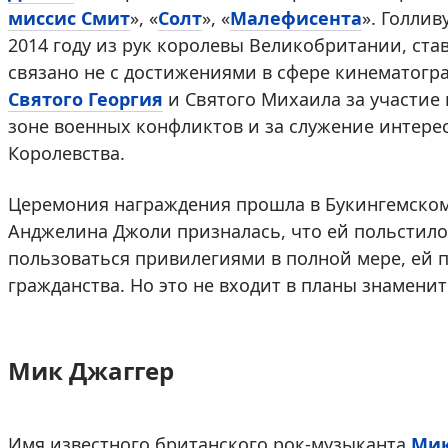
миссис Смит
», «
Солт
», «
Малефисента
». Голлив
2014 году из рук королевы Великобритании, ста
связано не с достижениями в сфере кинематогр
Святого Георгия
и Святого Михаила за участие 
зоне военных конфликтов и за служение интер
Королевства.
Церемония награждения прошла в Букингемском
Анджелина Джоли призналась, что ей польстило
пользоваться привилегиями в полной мере, ей 
гражданства. Но это не входит в планы знаменит
Мик Джаггер
Имя известного британского рок-музыканта
Мик