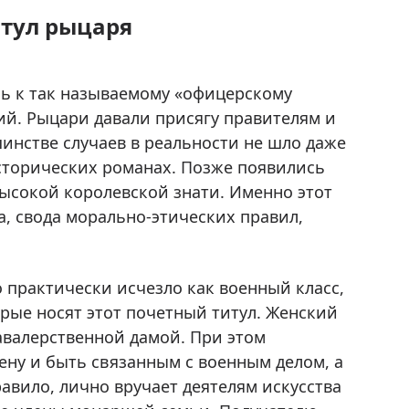
итул рыцаря
ь к так называемому «офицерскому
ий. Рыцари давали присягу правителям и
инстве случаев в реальности не шло даже
исторических романах. Позже появились
ысокой королевской знати. Именно этот
а, свода морально-этических правил,
 практически исчезло как военный класс,
рые носят этот почетный титул. Женский
авалерственной дамой. При этом
ену и быть связанным с военным делом, а
равило, лично вручает деятелям искусства