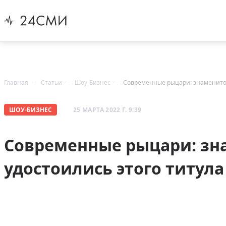
Главная
Статьи
Шоу-Бизнес
Современные рыцари: знаменитос
ШОУ-БИЗНЕС
25 МАРТА 2022 Г. 9:39
Современные рыцари: зн
удостоились этого титула