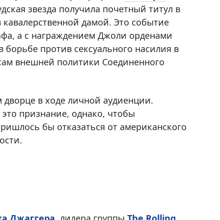
удская звезда получила почетный титул в
в кавалерственной дамой. Это событие
афа, а с награждением Джоли орденами
в борьбе против сексуального насилия в
есам внешней политики Соединенного
 дворце в ходе личной аудиенции.
 это признание, однако, чтобы
пришлось бы отказаться от американского
ости.
а Джаггера
, лидера группы
The Rolling