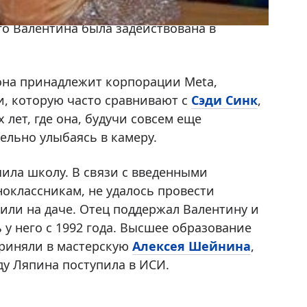
на тот момент (рост 163 см, вес 43 кг) и
-го Валентина была задействована в
 она принадлежит корпорации Meta,
и, которую часто сравнивают с
Сэди Синк
,
лет, где она, будучи совсем еще
ельно улыбаясь в камеру.
ила школу. В связи с введенными
ноклассникам, не удалось провести
или на даче. Отец поддержал Валентину и
ь у него с 1992 года. Высшее образование
приняли в мастерскую
Алексея Шейнина
,
оду Ляпина поступила в ИСИ.