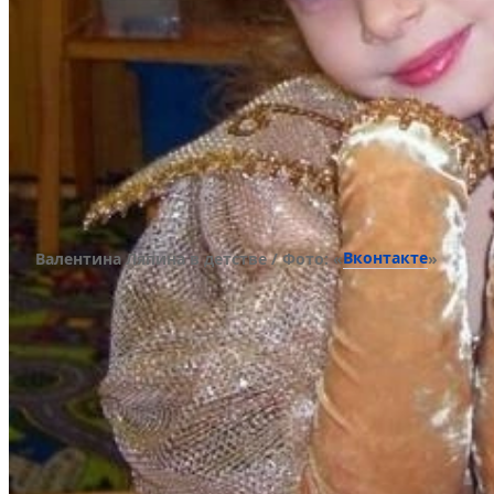
Вконтакте
Валентина Ляпина в детстве / Фото: «
»
Прежде чем пойти в первый класс гимназии № 1
языка, Валентина активно участвовала в модных
снималась в рекламе и фотосессиях, посещала VI
глянцевые издания Elle и Vogue.