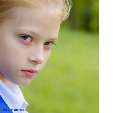
Вконтакте
 «
»