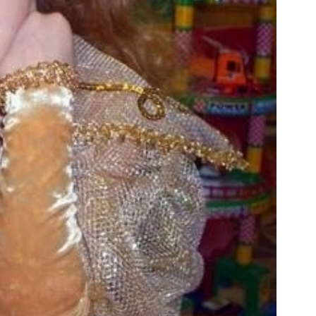
552 с углубленным изучением английского
 показах (например, MoscowDreams),
Vart и President Kids, украшала российские