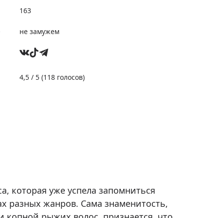
163
е
не замужем
4,5
/ 5 (
118
голосов)
а, которая уже успела запомниться
х разных жанров. Сама знаменитость,
 копной рыжих волос, признается, что