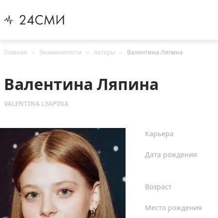
Главная
Знаменитости
Актеры
Валентина Ляпина
Валентина Ляпина
VALENTINA LYAPINA
Карьера
Дата рождения
Возраст
Место рождения