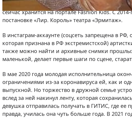
Ее портфолио с подробным указанием параметров 
сейчас хранится на портале Fashion Kids. C 2014
постановке «Лир. Король» театра «Эрмитаж».
В инстаграм-аккаунте (соцсеть запрещена в РФ,
которая признана в РФ экстремистской) артистк
также можно найти и архивные снимки прошлых 
маленькой, делает первые шаги по сцене, старат
В мае 2020 года молодая исполнительница оконч
ограничениями из-за коронавируса ей, как и од
выпускной. Но торжество в дружной семье устро
вслед за ней накинул ленту, которая сохранилас
девушка отправилась получать в ГИТИС, где ее 
правда, училась она чуть больше года. В 2021 г