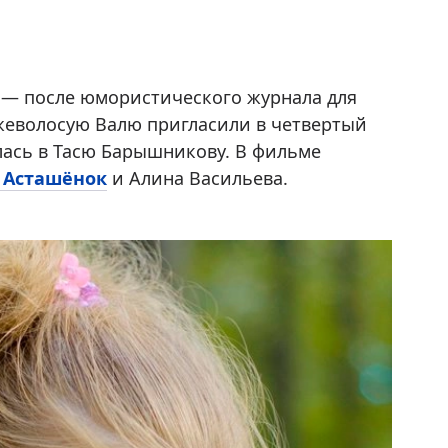
 — после юмористического журнала для
жеволосую Валю пригласили в четвертый
илась в Тасю Барышникову. В фильме
 Асташёнок
и Алина Васильева.