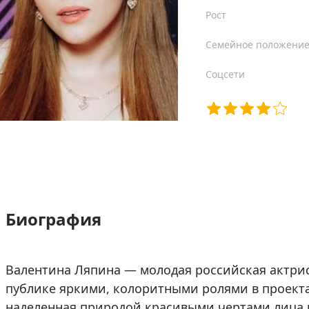
Рост
Семейное положени
Соцсети
Биография
Валентина Ляпина — молодая российская актрис
публике яркими, колоритными ролями в проекта
наделенная природой красивыми чертами лица и