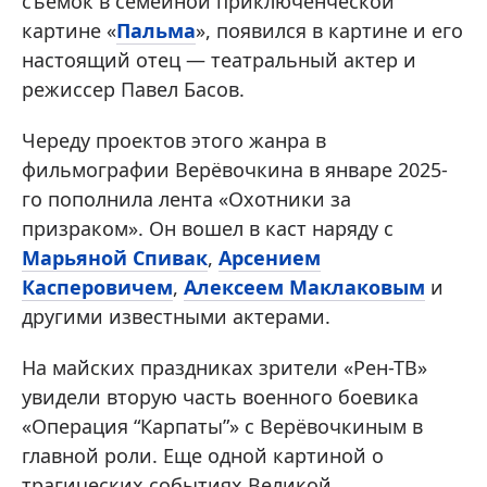
съемок в семейной приключенческой
картине «
Пальма
», появился в картине и его
настоящий отец — театральный актер и
режиссер Павел Басов.
Череду проектов этого жанра в
фильмографии Верёвочкина в январе 2025-
го пополнила лента «Охотники за
призраком». Он вошел в каст наряду с
Марьяной Спивак
,
Арсением
Касперовичем
,
Алексеем Маклаковым
и
другими известными актерами.
На майских праздниках зрители «Рен-ТВ»
увидели вторую часть военного боевика
«Операция “Карпаты”» с Верёвочкиным в
главной роли. Еще одной картиной о
трагических событиях Великой