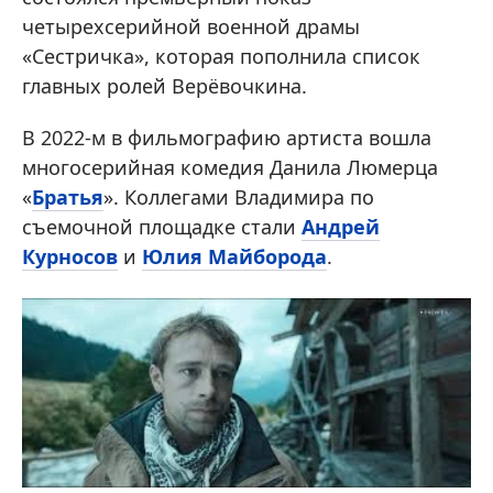
четырехсерийной военной драмы
«Сестричка», которая пополнила список
главных ролей Верёвочкина.
В 2022-м в фильмографию артиста вошла
многосерийная комедия Данила Люмерца
«
Братья
». Коллегами Владимира по
съемочной площадке стали
Андрей
Курносов
и
Юлия Майборода
.