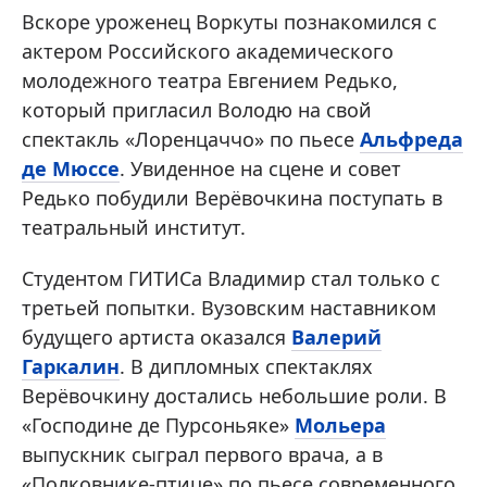
Вскоре уроженец Воркуты познакомился с
актером Российского академического
молодежного театра Евгением Редько,
который пригласил Володю на свой
спектакль «Лоренцаччо» по пьесе
Альфреда
де Мюссе
. Увиденное на сцене и совет
Редько побудили Верёвочкина поступать в
театральный институт.
Студентом ГИТИСа Владимир стал только с
третьей попытки. Вузовским наставником
будущего артиста оказался
Валерий
Гаркалин
. В дипломных спектаклях
Верёвочкину достались небольшие роли. В
«Господине де Пурсоньяке»
Мольера
выпускник сыграл первого врача, а в
«Полковнике-птице» по пьесе современного