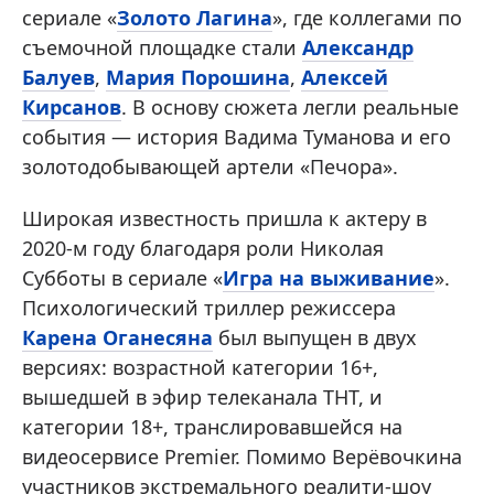
сериале «
Золото Лагина
», где коллегами по
съемочной площадке стали
Александр
Балуев
,
Мария Порошина
,
Алексей
Кирсанов
. В основу сюжета легли реальные
события — история Вадима Туманова и его
золотодобывающей артели «Печора».
Широкая известность пришла к актеру в
2020-м году благодаря роли Николая
Субботы в сериале «
Игра на выживание
».
Психологический триллер режиссера
Карена Оганесяна
был выпущен в двух
версиях: возрастной категории 16+,
вышедшей в эфир телеканала ТНТ, и
категории 18+, транслировавшейся на
видеосервисе Premier. Помимо Верёвочкина
участников экстремального реалити-шоу