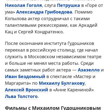
Николая Гоголя
, слуга
Петрушка
в «Горе от
ума»
Александра Грибоедова
. Помимо
Копылова актер сотрудничал с такими
талантливыми режиссерами, как Аркадий
Кац и Сергей Кондратенко.
После окончания института Гудошников
переехал в российскую столицу, где начал
служить в Московском независимом театре
и больше не менял места работы. Среди
самых заметных работ актера —
Азазелло
и
Иван Бездомный
в спектакле «Мастер и
Маргарита» по
Михаилу Булгакову
,
Алексей Вронский
в «Анне Карениной»
Льва Толстого
.
Фильмы с Михаилом Гудошниковым