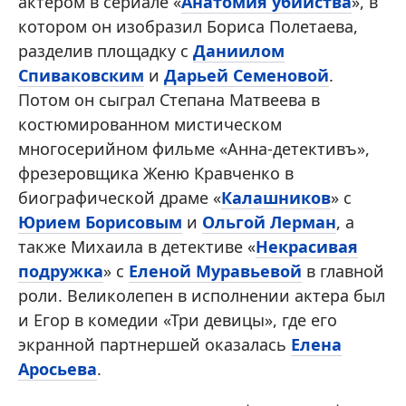
актером в сериале «
Анатомия убийства
», в
котором он изобразил Бориса Полетаева,
разделив площадку с
Даниилом
Спиваковским
и
Дарьей Семеновой
.
Потом он сыграл Степана Матвеева в
костюмированном мистическом
многосерийном фильме «Анна-детективъ»,
фрезеровщика Женю Кравченко в
биографической драме «
Калашников
» с
Юрием Борисовым
и
Ольгой Лерман
, а
также Михаила в детективе «
Некрасивая
подружка
» с
Еленой Муравьевой
в главной
роли. Великолепен в исполнении актера был
и Егор в комедии «Три девицы», где его
экранной партнершей оказалась
Елена
Аросьева
.