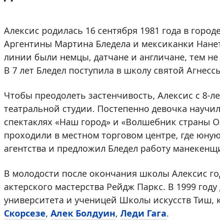
Алексис родилась 16 сентября 1981 года в город
Аргентины Мартина Бледела и мексиканки Нанет
линии были немцы, датчане и англичане, тем не
В 7 лет Бледел поступила в школу святой Агнесс
Чтобы преодолеть застенчивость, Алексис с 8-ле
театральной студии. Постепенно девочка научил
спектаклях «Наш город» и «Волшебник страны Оз
проходили в местном торговом центре, где юну
агентства и предложил Бледел работу манекенщ
В молодости после окончания школы Алексис го
актерского мастерства Рейдж Паркс. В 1999 год
университета и ученицей Школы искусств Тиш, 
Скорсезе
,
Алек Болдуин
,
Леди Гага
.