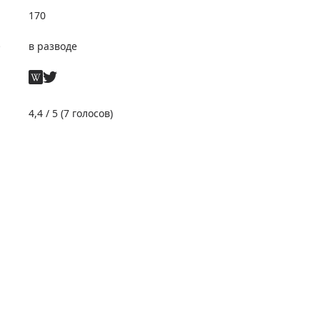
170
е
в разводе
4,4
/ 5 (
7
голосов)