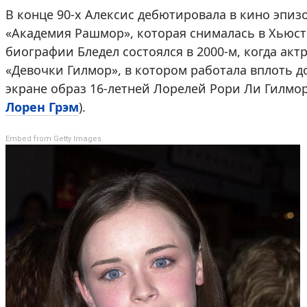
В конце 90-х Алексис дебютировала в кино эпи
«Академия Рашмор», которая снималась в Хьюст
биографии Бледел состоялся в 2000-м, когда ак
«Девочки Гилмор», в котором работала вплоть до
экране образ 16-летней Лорелей Рори Ли Гилмо
Лорен Грэм
).
Embed from Getty Images