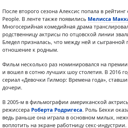
После второго сезона Алексис попала в рейтинг
People. В ленте также появились
Мелисса Макк
Многосерийная комедийная драма транслировала
родственницу актрисы по отцовской линии звал
Бледел призналась, что между ней и сыгранной 
отношение к родным.
Фильм несколько раз номинировался на премии «
и вошел в сотню лучших шоу столетия. В 2016 го
сериал «Девочки Гилмор: Времена года», ставш
дочери.
В 2005-м в фильмографии американской актрис
режиссера
Роберта Родригеса
. Роль Бекки ока
ведь раньше она играла в основном милых, нежн
воплотить на экране работницу секс-индустрии.