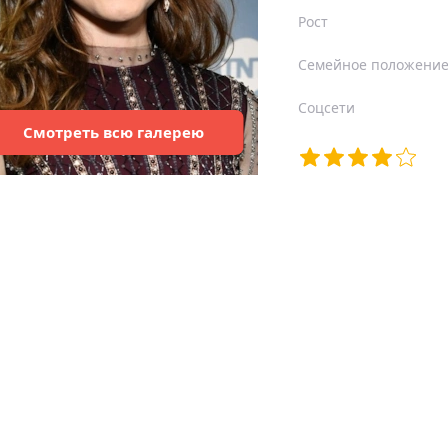
Рост
Семейное положени
Соцсети
Смотреть
всю
галерею