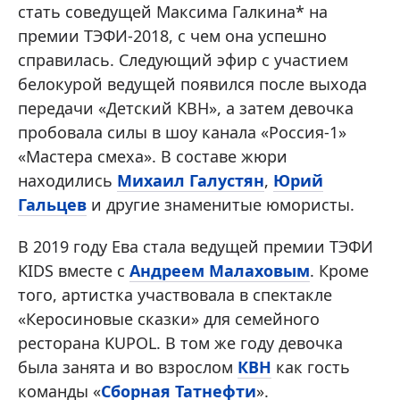
стать соведущей Максима Галкина* на
премии ТЭФИ-2018, с чем она успешно
справилась. Следующий эфир с участием
белокурой ведущей появился после выхода
передачи «Детский КВН», а затем девочка
пробовала силы в шоу канала «Россия-1»
«Мастера смеха». В составе жюри
находились
Михаил Галустян
,
Юрий
Гальцев
и другие знаменитые юмористы.
В 2019 году Ева стала ведущей премии ТЭФИ
KIDS вместе с
Андреем Малаховым
. Кроме
того, артистка участвовала в спектакле
«Керосиновые сказки» для семейного
ресторана KUPOL. В том же году девочка
была занята и во взрослом
КВН
как гость
команды «
Сборная Татнефти
».