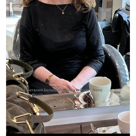
Актриса Наталия Белохвостикова сейчас / Фото:
@ponomareffkirill
В своем последнем фильме «Сказка о царе
Салтане» Наталия Николаевна воплотила