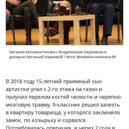
Наталия Белохвостикова с Владимиром Наумовым и
дочерью Натальей Наумовой / Фото: @natasha.naumova.98
В 2018 году 15-летний приемный сын
артистки упал с 2-го этажа на газон и
получил перелом костей челюсти и черепно-
мозговую травму. 9-классник решил залезть
в квартиру товарища, у которого заклинило
замок, по козырьку и сорвался.
Потребовалась операция, и через 2 года в