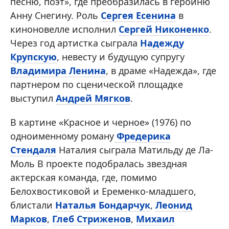
песню, поэт», где преобразилась в героиню
Анну Снегину. Роль
Сергея Есенина
в
киноновелле исполнил
Сергей Никоненко
.
Через год артистка сыграла
Надежду
Крупскую
, невесту и будущую супругу
Владимира Ленина
, в драме «Надежда», где
партнером по сценической площадке
выступил
Андрей Мягков
.
В картине «Красное и черное» (1976) по
одноименному роману
Фредерика
Стендаля
Наталия сыграла Матильду де Ла-
Моль В проекте подобралась звездная
актерская команда, где, помимо
Белохвостиковой и Еременко-младшего,
блистали
Наталья Бондарчук
,
Леонид
Марков
,
Глеб Стриженов
,
Михаил