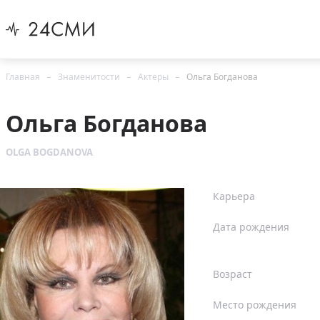
Главная
Знаменитости
Актеры
Ольга Богданова
Ольга Богданова
OLGA BOGDANOVA
Карьера
Дата рождения
Возраст
Место рождения