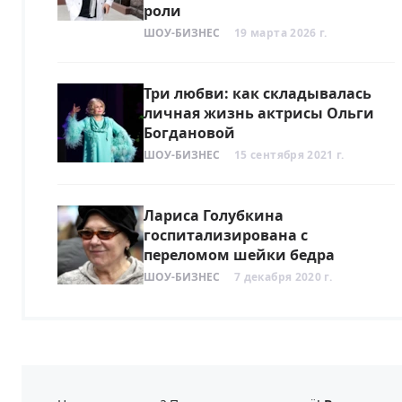
роли
ШОУ-БИЗНЕС
19 марта 2026 г.
Три любви: как складывалась
личная жизнь актрисы Ольги
Богдановой
ШОУ-БИЗНЕС
15 сентября 2021 г.
Лариса Голубкина
госпитализирована с
переломом шейки бедра
ШОУ-БИЗНЕС
7 декабря 2020 г.