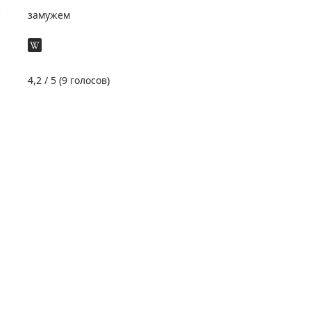
е
замужем
4,2
/ 5 (
9
голосов)