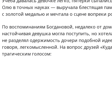
Учеба давалась девочке легко, пятерки сыпались
Олю в точных науках — выручала блестящая пам
с золотой медалью и мечтала о сцене вопреки р
По воспоминаниям Богдановой, недалеко от дома
настойчивая девушка могла поступить, но хотела
не разделял одержимость дочери подобной идее
говоря, легкомысленной. На вопрос друзей «Куд
трагическим голосом: