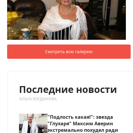
Смотреть всю галерею
Последние новости
ОЛЬГА БОГДАНОВА
"Подлость какая!": звезда
"Глухаря" Максим Аверин
экстремально похудел ради