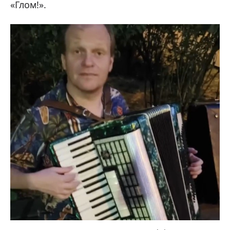
«Глом!».