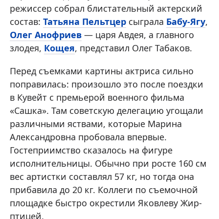
режиссер собрал блистательный актерский
состав:
Татьяна Пельтцер
сыграла
Бабу-Ягу
,
Олег Анофриев
— царя Авдея, а главного
злодея,
Кощея
, представил Олег Табаков.
Перед съемками картины актриса сильно
поправилась: произошло это после поездки
в Кувейт с премьерой военного фильма
«Сашка». Там советскую делегацию угощали
различными яствами, которые Марина
Александровна пробовала впервые.
Гостеприимство сказалось на фигуре
исполнительницы. Обычно при росте 160 см
вес артистки составлял 57 кг, но тогда она
прибавила до 20 кг. Коллеги по съемочной
площадке быстро окрестили Яковлеву Жир-
птицей.