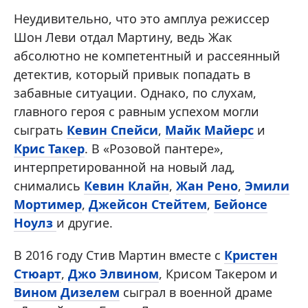
Неудивительно, что это амплуа режиссер
Шон Леви отдал Мартину, ведь Жак
абсолютно не компетентный и рассеянный
детектив, который привык попадать в
забавные ситуации. Однако, по слухам,
главного героя с равным успехом могли
сыграть
Кевин Спейси
,
Майк Майерс
и
Крис Такер
. В «Розовой пантере»,
интерпретированной на новый лад,
снимались
Кевин Клайн
,
Жан Рено
,
Эмили
Мортимер
,
Джейсон Стейтем
,
Бейонсе
Ноулз
и другие.
В 2016 году Стив Мартин вместе с
Кристен
Стюарт
,
Джо Элвином
, Крисом Такером и
Вином Дизелем
сыграл в военной драме