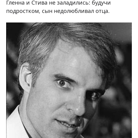
Гленна и Стива не заладились: будучи
подростком, сын недолюбливал отца.