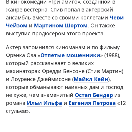
В кинокомедии «Три амиго», созданной в
жанре вестерна, Стив попал в актерский
ансамбль вместе со своими коллегами
Чеви
Чейзом
и
Мартином Шортом
. Он также
выступил продюсером этого проекта.
Актер запомнился киноманам и по фильму
Фрэнка Оза «
Отпетые мошенники
» (1988),
который рассказывает о великих
махинаторах Фредди Бенсоне (Стив Мартин)
и Лоуренсе Джеймисоне (
Майкл Кейн
),
которые обманывают наивных дам и господ
не хуже, чем знаменитый
Остап Бендер
из
романа
Ильи Ильфа
и
Евгения Петрова
«12
стульев».