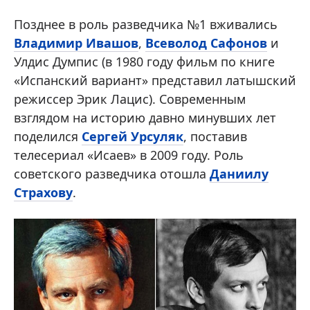
Позднее в роль разведчика №1 вживались
Владимир Ивашов
,
Всеволод Сафонов
и
Улдис Думпис (в 1980 году фильм по книге
«Испанский вариант» представил латышский
режиссер Эрик Лацис). Современным
взглядом на историю давно минувших лет
поделился
Сергей Урсуляк
, поставив
телесериал «Исаев» в 2009 году. Роль
советского разведчика отошла
Даниилу
Страхову
.