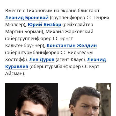
Вместе с Тихоновым на экране блистают
Леонид Броневой
(группенфюрер СС Генрих
Мюллер),
Юрий Визбор
(рейхсляйтер
Мартин Борман), Михаил Жарковский
(обергруппенфюрер СС Эрнст
Кальтенбруннер),
Константин Желдин
(оберштурмбаннфюрер СС Вильгельм
Холтофф),
Лев Дуров
(агент Клаус),
Леонид
Куравлев
(оберштурмбанфюрер СС Курт
Айсман).