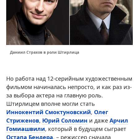
Даниил Страхов в роли Штирлица
Но работа над 12-серийным художественным
фильмом начиналась непросто, и как раз из-
за выбора актера на главную роль.
Штирлицем вполне могли стать
Иннокентий Смоктуновский
,
Олег
Стриженов
,
Юрий Соломин
и даже
Арчил
Гомиашвили
, который в будущем сыграет
Остапа Бендера
, – режиссер сначала