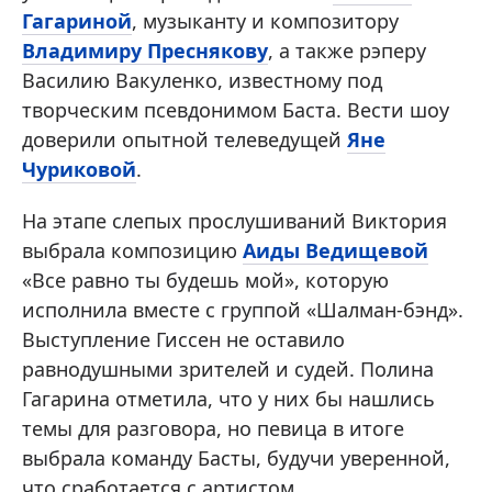
Гагариной
, музыканту и композитору
Владимиру Преснякову
, а также рэперу
Василию Вакуленко, известному под
творческим псевдонимом Баста. Вести шоу
доверили опытной телеведущей
Яне
Чуриковой
.
На этапе слепых прослушиваний Виктория
выбрала композицию
Аиды Ведищевой
«Все равно ты будешь мой», которую
исполнила вместе с группой «Шалман-бэнд».
Выступление Гиссен не оставило
равнодушными зрителей и судей. Полина
Гагарина отметила, что у них бы нашлись
темы для разговора, но певица в итоге
выбрала команду Басты, будучи уверенной,
что сработается с артистом.