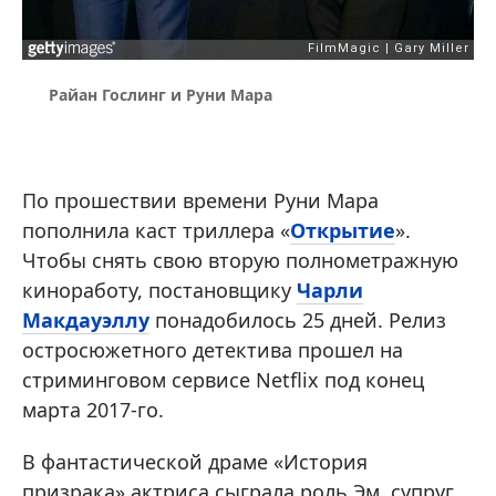
Райан Гослинг и Руни Мара
По прошествии времени Руни Мара
пополнила каст триллера «
Открытие
».
Чтобы снять свою вторую полнометражную
киноработу, постановщику
Чарли
Макдауэллу
понадобилось 25 дней. Релиз
остросюжетного детектива прошел на
стриминговом сервисе Netflix под конец
марта 2017-го.
В фантастической драме «История
призрака» актриса сыграла роль Эм, супруг