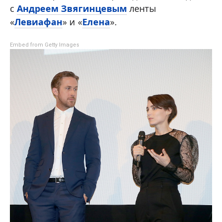
с
Андреем Звягинцевым
ленты
«
Левиафан
» и «
Елена
».
Embed from Getty Images