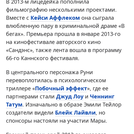
В 2013-м лицедейка пополнила
фильмографию несколькими проектами.
Вместе с
Кейси Аффлеком
она сыграла
влюбленную пару в криминальной драме «В
бегах». Премьера прошла в январе 2013-го
на кинофестивале авторского кино
«Сандэнс», также лента вошла в программу
66-го Каннского фестиваля.
В центрального персонажа Руни
перевоплотилась в психологическом
триллере «
Побочный эффект
», где ее
партнерами стали
Джуд Лоу
и
Ченнинг
Татум
. Изначально в образе Эмили Тейлор
создатели видели
Блейк Лайвли
, но
спонсоры настояли на участии Мары.