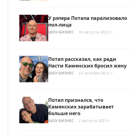
У рэпера Потапа парализовало
пол-лица
ШОУ-БИЗНЕС
30 августа 2022 г.
Потап рассказал, как ради
Насти Каменских бросил жену
ШОУ-БИЗНЕС
22 октября 2021 г.
Потап признался, что
Каменских зарабатывает
больше него
ШОУ-БИЗНЕС
2 августа 2021 г.