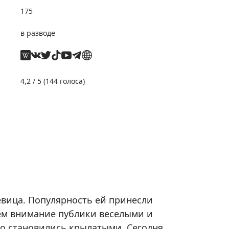
175
е
в разводе
4,2
/ 5 (
144
голоса)
евица. Популярность ей принесли
шем внимание публики веселыми и
о становились крылатыми. Сегодня