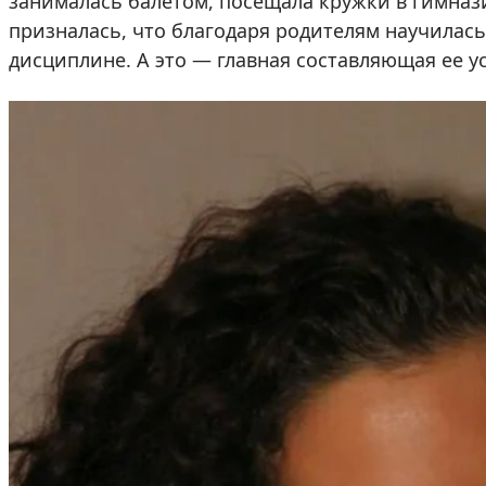
занималась балетом, посещала кружки в гимнази
призналась, что благодаря родителям научилас
дисциплине. А это — главная составляющая ее у