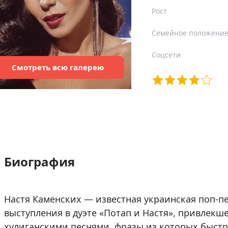
Рост
Семейное положени
Соцсети
Смотреть
всю
галерею
Биография
Настя Каменских — известная украинская поп-п
выступления в дуэте «Потап и Настя», привлек
хулиганскими песнями, фразы из которых быстр