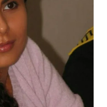
енткой Украино-американского
народный университет». Все лекции здесь
ских выбрала специализацию