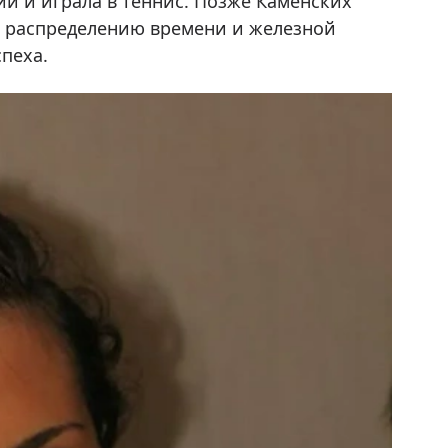
и и играла в теннис. Позже Каменских
ь распределению времени и железной
спеха.