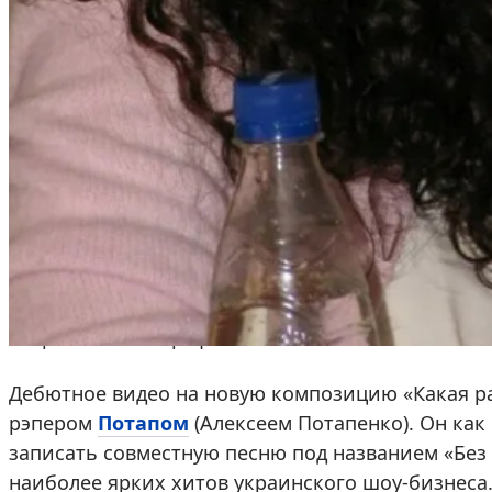
«Внешнеэкономическая деятельность».
Дуэт «Потап и Настя» и сольное т
Кроме учебы в институте Каменских уделяла м
Первую награду — Гран-при фестиваля «Черномор
Эта победа так вдохновила молодую исполнитель
это была награда UBN Awards в Лондоне в номин
творческая биография Насти Каменских пошла 
Дебютное видео на новую композицию «Какая ра
рэпером
Потапом
(Алексеем Потапенко). Он как 
записать совместную песню под названием «Без 
наиболее ярких хитов украинского шоу-бизнеса