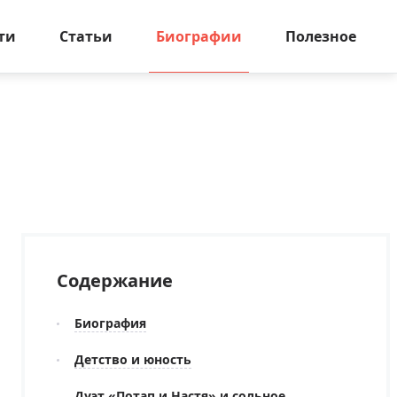
ти
Статьи
Биографии
Полезное
Содержание
Биография
Детство и юность
Дуэт «Потап и Настя» и сольное