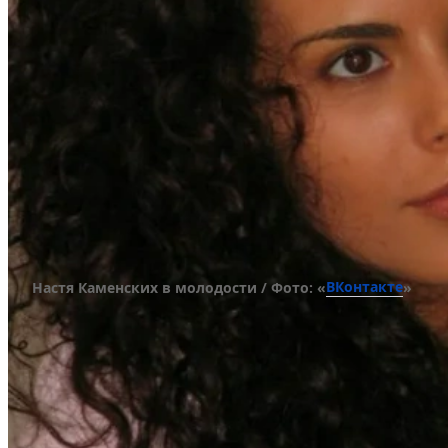
ВКонтакте
Настя Каменских в молодости / Фото: «
»
Окончив гимназию, Настя Каменских стала студ
гуманитарного института «Висконсинский между
читались исключительно на английском. Камен