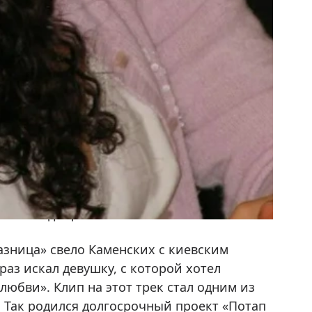
ворчество
ного времени любимому занятию — пению.
ские игры» — Настя получила в 2004 году.
ницу, что через год она добилась новой:
ации «Открытие года». В этот период
по восходящей.
зница» свело Каменских с киевским
раз искал девушку, с которой хотел
любви». Клип на этот трек стал одним из
. Так родился долгосрочный проект «Потап