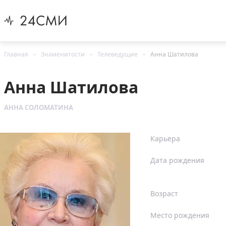
Главная
Знаменитости
Телеведущие
Анна Шатилова
Анна Шатилова
АННА СОЛОМАТИНА
Карьера
Дата рождения
Возраст
Место рождения