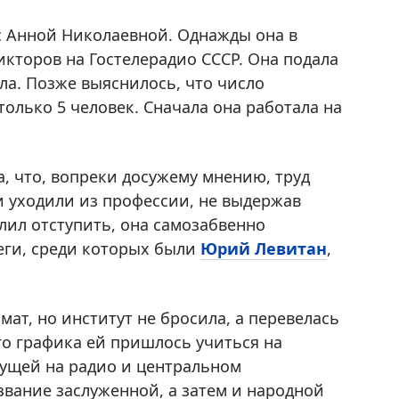
 с Анной Николаевной. Однажды она в
икторов на Гостелерадио СССР. Она подала
ла. Позже выяснилось, что число
 только 5 человек. Сначала она работала на
, что, вопреки досужему мнению, труд
и уходили из профессии, не выдержав
лил отступить, она самозабвенно
леги, среди которых были
Юрий Левитан
,
ат, но институт не бросила, а перевелась
го графика ей пришлось учиться на
дущей на радио и центральном
вание заслуженной, а затем и народной