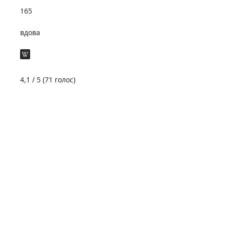
165
е
вдова
4,1
/ 5 (
71
голос)