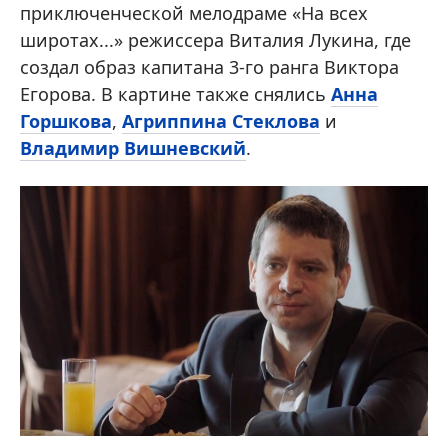
приключенческой мелодраме «На всех
широтах...» режиссера Виталия Лукина, где
создал образ капитана 3-го ранга Виктора
Егорова. В картине также снялись
Анна
Горшкова
,
Агриппина Стеклова
и
Владимир Вишневский
.