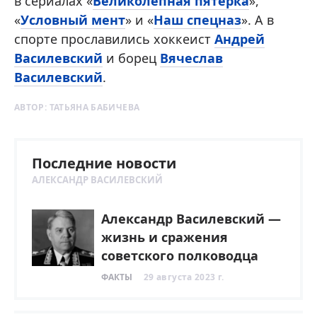
в сериалах «
Великолепная пятерка
»,
«
Условный мент
» и «
Наш спецназ
». А в
спорте прославились хоккеист
Андрей
Василевский
и борец
Вячеслав
Василевский
.
АВТОР:
ТАТЬЯНА БАБИЧЕВА
Последние новости
АЛЕКСАНДР ВАСИЛЕВСКИЙ
Александр Василевский —
жизнь и сражения
советского полководца
ФАКТЫ
29 августа 2023 г.