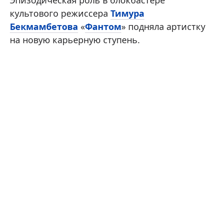
Эпизодическая роль в блокбастере
культового режиссера
Тимура
Бекмамбетова
«
Фантом
» подняла артистку
на новую карьерную ступень.