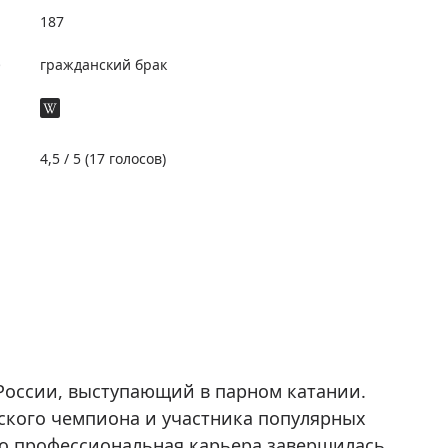
187
е
гражданский брак
4,5
/ 5 (
17
голосов)
России, выступающий в парном катании.
йского чемпиона и участника популярных
го профессиональная карьера завершилась,