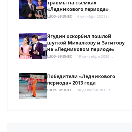
травмы на съемках
«Ледникового периода»
ШОУ-БИЗНЕС
4 октября 2021 г.
Ягудин оскорбил пошлой
шуткой Михалкову и Загитову
на «Ледниковом периоде»
ШОУ-БИЗНЕС
19 сентября 2020 г.
Победители «Ледникового
периода» 2013 года
ШОУ-БИЗНЕС
30 декабря 2013 г.