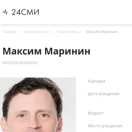
Главная
Знаменитости
Спортсмены
Максим Маринин
Максим Маринин
MAKSIM MARININ
Карьера
Дата рождения
Возраст
Место рождения