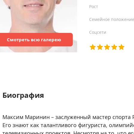
Рост
Семейное положени
Соцсети
Смотреть
всю
галерею
Биография
Максим Маринин – заслуженный мастер спорта 
Его знают как талантливого фигуриста, олимпи
телевизионных проектов. Несмотря на то, что е