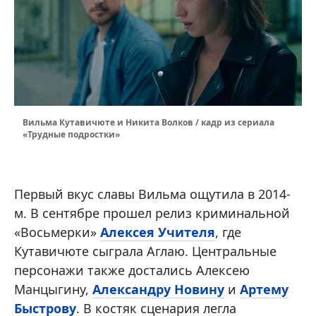
Вильма Кутавичюте и Никита Волков / кадр из сериала
«Трудные подростки»
Первый вкус славы Вильма ощутила в 2014-
м. В сентябре прошел релиз криминальной
«Восьмерки»
Алексея Учителя
, где
Кутавичюте сыграла Аглаю. Центральные
персонажи также достались Алексею
Манцыгину,
Александру Новину
и
Артему
Быстрову
. В костяк сценария легла