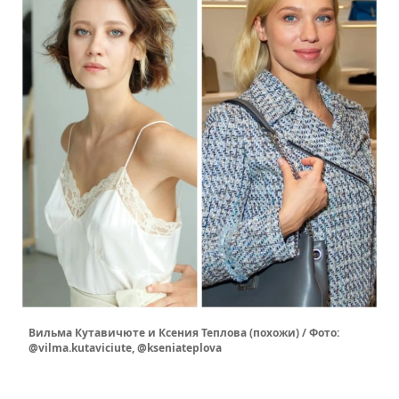
Вильма Кутавичюте и Ксения Теплова (похожи) / Фото:
@vilma.kutaviciute, @kseniateplova