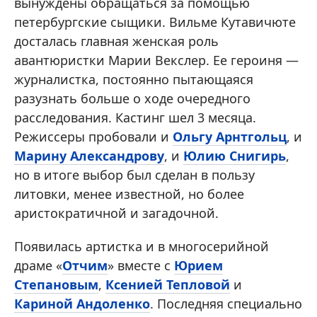
вынуждены обращаться за помощью
петербургские сыщики. Вильме Кутавичюте
досталась главная женская роль
авантюристки Марии Векслер. Ее героиня —
журналистка, постоянно пытающаяся
разузнать больше о ходе очередного
расследования. Кастинг шел 3 месяца.
Режиссеры пробовали и
Ольгу Арнтгольц
, и
Марину Александрову
, и
Юлию Снигирь
,
но в итоге выбор был сделан в пользу
литовки, менее известной, но более
аристократичной и загадочной.
Появилась артистка и в многосерийной
драме «
Отчим
» вместе с
Юрием
Степановым
,
Ксенией Тепловой
и
Кариной Андоленко
. Последняя специально