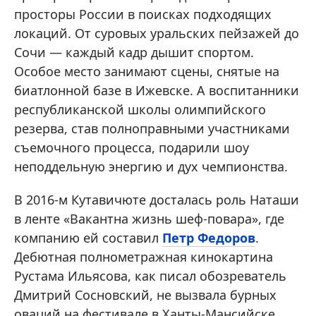
просторы России в поисках подходящих
локаций. От суровых уральских пейзажей до
Сочи — каждый кадр дышит спортом.
Особое место занимают сцены, снятые на
биатлонной базе в Ижевске. А воспитанники
республиканской школы олимпийского
резерва, став полноправными участниками
съемочного процесса, подарили шоу
неподдельную энергию и дух чемпионства.
В 2016-м Кутавичюте досталась роль Наташи
в ленте «Вакантна жизнь шеф-повара», где
компанию ей составил
Петр Федоров
.
Дебютная полнометражная кинокартина
Рустама Ильясова, как писал обозреватель
Дмитрий Сосновский, не вызвала бурных
оваций на фестивале в Ханты-Мансийске.