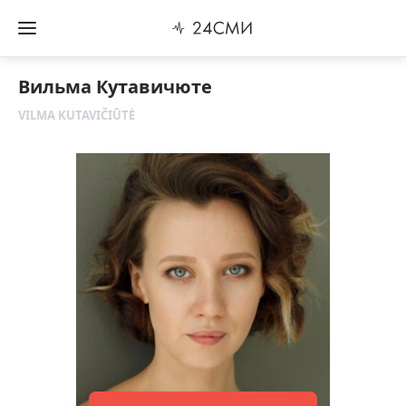
Вильма Кутавичюте
VILMA KUTAVIČIŪTĖ