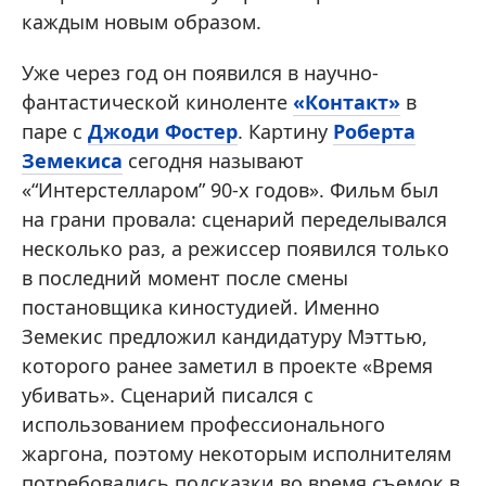
каждым новым образом.
Уже через год он появился в научно-
фантастической киноленте
«Контакт»
в
паре с
Джоди Фостер
. Картину
Роберта
Земекиса
сегодня называют
«“Интерстелларом” 90-х годов». Фильм был
на грани провала: сценарий переделывался
несколько раз, а режиссер появился только
в последний момент после смены
постановщика киностудией. Именно
Земекис предложил кандидатуру Мэттью,
которого ранее заметил в проекте «Время
убивать». Сценарий писался с
использованием профессионального
жаргона, поэтому некоторым исполнителям
потребовались подсказки во время съемок в