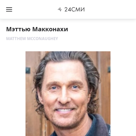
Мэттью Макконахи
MATTHEW MCCONAUGHEY