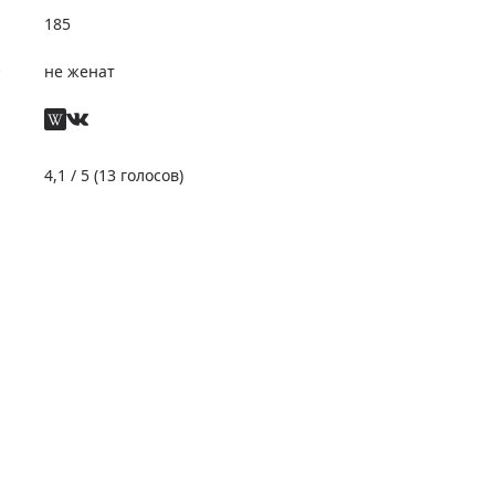
185
е
не женат
4,1
/ 5 (
13
голосов)