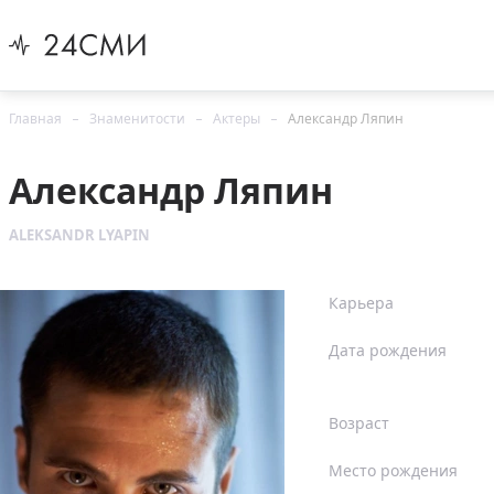
Главная
Знаменитости
Актеры
Александр Ляпин
Александр Ляпин
ALEKSANDR LYAPIN
Карьера
Дата рождения
Возраст
Место рождения