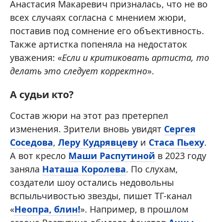
Анастасия Макаревич призналась, что не во
всех случаях согласна с мнением жюри,
поставив под сомнение его объективность.
Также артистка попеняла на недостаток
уважения: «
Если и критиковать артиста, то
делать это следует корректно
».
А судьи кто?
Состав жюри на этот раз претерпел
изменения. Зрители вновь увидят
Сергея
Соседова
,
Леру Кудрявцеву
и
Стаса Пьеху
.
А вот кресло
Маши Распутиной
в 2023 году
заняла
Наташа Королева
. По слухам,
создатели шоу остались недовольны
вспыльчивостью звезды, пишет ТГ-канал
«
Неопра, блин!
». Например, в прошлом