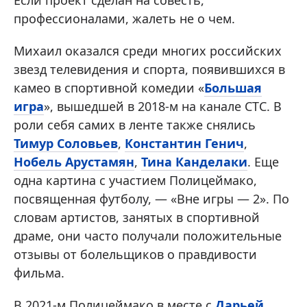
Если проект сделан на совесть,
профессионалами, жалеть не о чем.
Михаил оказался среди многих российских
звезд телевидения и спорта, появившихся в
камео в спортивной комедии «
Большая
игра
», вышедшей в 2018-м на канале СТС. В
роли себя самих в ленте также снялись
Тимур Соловьев
,
Константин Генич
,
Нобель Арустамян
,
Тина Канделаки
. Еще
одна картина с участием Полицеймако,
посвященная футболу, — «Вне игры — 2». По
словам артистов, занятых в спортивной
драме, они часто получали положительные
отзывы от болельщиков о правдивости
фильма.
В 2021-м Полицеймако в месте с
Дарьей