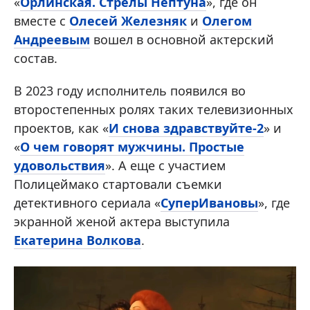
«
Орлинская. Стрелы Нептуна
», где он
вместе с
Олесей Железняк
и
Олегом
Андреевым
вошел в основной актерский
состав.
В 2023 году исполнитель появился во
второстепенных ролях таких телевизионных
проектов, как «
И снова здравствуйте-2
» и
«
О чем говорят мужчины. Простые
удовольствия
». А еще с участием
Полицеймако стартовали съемки
детективного сериала «
СуперИвановы
», где
экранной женой актера выступила
Екатерина Волкова
.