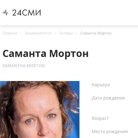
Главная
Знаменитости
Актеры
Саманта Мортон
Саманта Мортон
SAMANTHA MORTON
Карьера
Дата рождения
Возраст
Место рождения