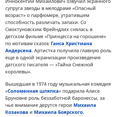
Иннокентий Михайлович озвучил экранного
супруга звезды в мелодраме «Опасный
возраст» о парфюмере, утратившем
способность различать запахи. Со
Смоктуновским Фрейндлих снялась в
детском фильме «Принцесса на горошине»
по мотивам сказок
Ганса Христиана
Андерсена
. Артистка получила главную роль
еще в одной экранизации произведения
датского писателя — «Тайна Снежной
королевы».
Вышедшая в 1974 году музыкальная комедия
«
Соломенная шляпка
» подарила Алисе
Бруновне роль беззаботной баронессы, за
чье внимание дерутся герои
Михаила
Козакова
и
Михаила Боярского
.